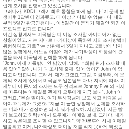
럽게 조사를 진행하고 있었습니다.
그러다가, KDDI 고객이 최후 통첩을 하게 됩니다."이 문제 발
생이후 1달반이 경과했고, 더 이상 기다릴 수 없습니다, 내일
부터 5일간 황금연휴이니, 이 5일간 이 문제가 해결안 되면 이
프로젝트 접기로 합니다".
이런 상황에서도 미국팀은 더 이상 조사할 아이디어가 없는
상황이었고, 저는 저대로 나가타상이 툭하면 저의 조사방법이
위험하다고 가로막는 상황에서 3일이 지나고, 2틀밖에 남지
않은 상황에서, 어느날 아침에 제가 나가타상이 화장실에 간
틈을 타서 미국팀에 전화를 하게 됩니다.
"John, 이제 이틀밖에 안 남았어. 말해, 너희팀 뭔가 조사할 내
용 있어? 말해, 내가 다 조사해 줄께, 있어 없어?" John 이 없
다고 대답합니다. 그래서, 제가 그랬죠 "그럼, 지금부터, 이 문
제의 조사에 있어서 미국팀도 일본팀도 다 내 지시에 따라. 이
제부터 이 문제의 조사는 모두 전적으로 Johnny Five 의 지시
에 따른다는 이메일을 관계자 모두에게 지금 보내", John 이
그러죠, "무슨 말이야, 여기 부사장님께 보고 하고 허락을 받
아야 해", 제가 그랬죠. "지금 이 급한 상황에서 문제를 조사하
는 너와 내가 결정하면 되지, 뭐가 필요해. 시간없어, 지금 빨
리 보고하고 허락받아서 모두에게 이메일 보내. 그래야, 내가
하고 싶은대로 조사할 수 있으니까". 약 30분후에 사내 이메일
발송되고 이제, 나가타상도 더이상 저를 막지 못하게 되었습