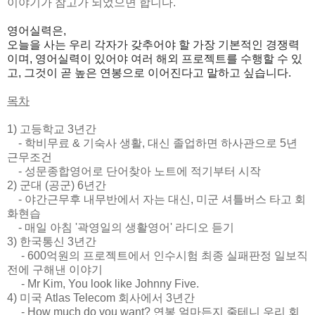
이야기가 참고가 되었으면 합니다.
영어실력은,
오늘을 사는 우리 각자가 갖추어야 할 가장 기본적인 경쟁력
이며, 영어실력이 있어야 여러 해외 프로젝트를 수행할 수 있
고, 그것이
곧 높은 연봉으로 이어진다고 말하고 싶습니다.
목차
1) 고등학교 3년간
- 학비무료 & 기숙사 생활, 대신 졸업하면 하사관으로 5년
근무조건
- 성문종합영어로 단어찾아 노트에 적기부터 시작
2) 군대 (공군) 6년간
- 야간근무후 내무반에서 자는 대신, 미군 셔틀버스 타고 회
화현습
- 매일 아침 '곽영일의 생활영어' 라디오 듣기
3) 한국통신 3년간
- 600억원의 프로젝트에서 인수시험 최종 실패판정 일보직
전에 구해낸 이야기
- Mr Kim, You look like Johnny Five.
4) 미국 Atlas Telecom 회사에서 3년간
- How much do you want? 연봉 얼마든지 줄테니 우리 회