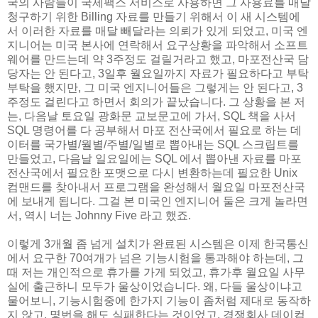
국의 사람들이 국제팩스 서비스로 사용하면 그 사용료를 매달
청구하기 위한 Billing 자료를 만들기 위해서 이 새 시스템에
서 이러한 자료를 매달 빼달라는 의뢰가 있게 되었고, 미국 엔
지니어는 미국 본사에 연락해서 요구상황을 파악해서 소프트
웨어를 만드는데 약 3주정도 걸릴거라고 했고, 마포전산국 담
당자는 안 된다고, 3일후 월요일까지 자료가 필요하다고 부탁
부탁을 했지만, 그 미국 엔지니어들은 그렇게는 안 된다고, 3
주정도 걸린다고 하면서 회의가 끝났습니다. 그 상황을 본 저
는, 다음날 토요일 광화문 교보문고에 가서, SQL 책을 사서
SQL 명령어를 다 공부해서 마포 전산국에서 필요로 하는 데
이터를 국가별/월별/주별/일별로 뽑아내는 SQL 스크립트를
만들었고, 다음날 일요일에는 SQL 에서 뽑아낸 자료를 마포
전산국에서 필요한 포맷으로 다시 변환하는데 필요한 Unix
컴맨드를 찾아내서 프로그램을 완성해서 월요일 마포전산국
에 보내게 됩니다. 그걸 본 미국인 엔지니어 둘은 크게 놀라면
서, 역시 너는 Johnny Five 라고 했죠.
이렇게 3개월 좀 넘게 설치가 완료된 시스템은 이제 한국통신
에서 요구한 70여개가 넘은 기능시험을 통과해야 하는데, 그
때 저는 개인적으로 휴가를 가게 되었고, 휴가후 월요일 사무
실에 출근하니 모두가 울상이었습니다. 왜, 다들 울상이냐고
물어보니, 기능시험중에 한가지 기능이 좀처럼 제대로 동작하
지 않고, 몇번을 해도 실패한다는 것이었고, 경쟁회사 데이컴