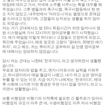
매점)에 데리고 가서, 저녁에 소주를 사주시는 특별 대우를 해
주셨습니다. 그후 병들과의 축구시합, 족구시합등에서 한 번
도 지지 않았고, 내무반에서 '마라도나'라는 별명으로 존재감
을 드러내고 있었기에, 고참들의 눈치보는 생활을 하지 않아
도 되었습니다.
저는 거기 군대에서도 밤 10시 취침시간이 되면 일어나서 옆
방 시스템실에 가서 12시까지 영어공부를 하기 시작했습니
다. 제가 매일밤 이렇게 하다보니 고참들도 인정하게 되었고,
묵인해 주었습니다. 때로 짖굿은 고참이 "윤태야, 30분만 얘기
하자", 라고 해도, 저는 뿌리치고 공부하러 갈 만큼 영어공부
에 대해서는 양보하지 않았습니다.
당시 저는 군대는 나한테 '천국'이다, 라고 생각하면서 생활했
습니다.
무료로 잠자리와 밥을 주고, 엔지니어로서의 실력을 키워주
고, 하사관이라서 매달 월급이 나왔고, 내가 하고 싶은 영어공
부를 할 수 있는 이곳, 지금 여기가 나에게는 '천국이다!', 제대
후 사회에 나가면 이런 환경은 두번 다시 없을 것이다, 라고 느
끼면서 생활했습니다.
보통 비행장은 비행기의 이착륙에 필요한 긴 활주로가 있어서
비행장의 규모가 아주 큰 데, 수원비행장도 아주 커서 비행장