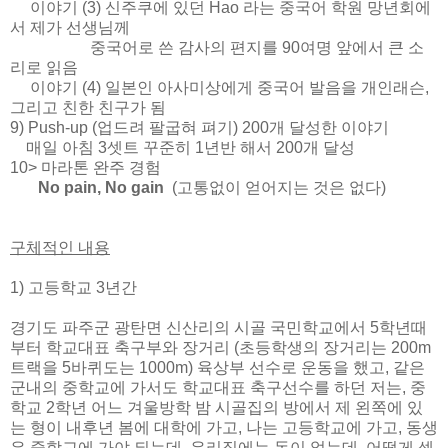
이야기 (3) 신주쿠에 있던 Hao 라는 중국어 학원 망년회에
서 제가 선생님께
중국어로 쓴 감사의 편지를 90여명 앞에서 큰 소
리로 읽음
이야기 (4) 일본인 아사미상에게 중국어 발음을 개인래슨,
그리고 친한 친구가 됨
9) Push-up (업드려 팔굽혀 펴기) 200개 달성한 이야기
매일 아침 3셋트 꾸준히 1년반 해서 200개 달성
10> 마라톤 완주 경험
No pain, No gain
(고통없이 얻어지는 것은 없다)
구체적인 내용
1) 고등학교 3년간
경기도 파주군 광탄면 신산리의 시골 국민학교에서 5학년때
부터 학교대표 축구부와 장거리 (초등학생의 장거리는 200m
트랙을 5바퀴도는 1000m) 육상부 선수로 운동을 했고, 같은
군내의 중학교에 가서도 학교대표 축구선수를 하던 저는, 중
학교 2학년 어느 겨울방학 밤 시골집의 방에서 제 왼쪽에 있
는 형이 내후년 봄에 대학에 가고, 나는 고등학교에 가고, 동생
은 중학교에 가야 되는데, 우리집에는 돈이 없는데, 어떻게 셋