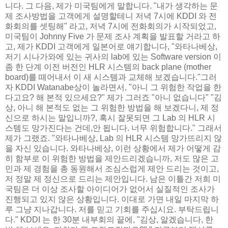
니다. 그 다음, 제가 미국팀에게 말합니다. "내가 생각하는 문
제 조사방법을 고객에게 설명할테니 저녁 7시에 KDDI 와 전
화회의를 셋팅해" 라고, 저녁 7시에 전화회의가 시작되었고,
미국팀이 Johnny Five 가 문제 조사 계획을 발표할 거라고 하
고, 제가 KDDI 고객에게 일본어로 얘기합니다, "와타나베상,
저기 시나가와에 있는 귀사의 lab에 있는 Software version 이
좀 한 단계 이전 버전인 HLR 시스템의 back plane (mother
board)를 떼어내서 이 새 시스템과 교체해 보겠습니다."그러
자 KDDI Watanabe상이 놀라면서, "아니 그 위험한 작업을 한
다고요? 해 본적 있으세요?" 제가 그러죠 "아니 없습니다" "김
상, 아니 해 본적도 없는 그 위험한 방법을 해 보겠다니, 제 정
신으로 하시는 말입니까?, 혹시 잘못되면 그 Lab 의 HLR 시
스템도 망가진다는 건데,안 됩니다. 너무 위험합니다." 그래서
제가 그랬죠. "와타나베상, Lab 의 HLR 시스템 망가뜨리지 않
을 자신 있습니다. 와타나베상, 이런 상황에서 제가 어떻게 감
히 함부로 이 위험한 방법을 제안드리겠습니까, 저도 많은 고
민과 제 경험을 총 동원해서 조심스럽게 제안 드리는 것이고,
저 정말 제 정신으로 드리는 제안입니다. 남은 이틀간 저희 미
국팀은 더 이상 조사할 아이디어가 없어서 실질적인 조사가
진행되고 있지 않은 상황입니다. 이대로 가면 내일 마지막 하
루 그냥 지나갑니다. 저를 믿고 기회를 주십시요. 부탁드립니
다." KDDI 는 한 30분 내부회의 끝에, "김상, 알겠습니다, 한