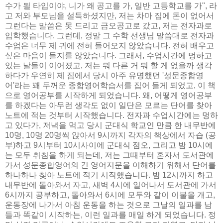
수가 될 타입이야, 니가 왜 공고를 가, 일반 고등학교를 가", 라
고 저와 부모님을 설득하셨지만, 저는 차마 집에 돈이 없어서
그런다는 말씀은 못 드리고 금오공고로 갔고, 저는 전자과로
입학했습니다. 그런데, 정말 그 수학 선생님 말씀대로 전자과
수업은 너무 제 귀에 전혀 들어오지 않았습니다. 전혀 배우고
싶은 마음이 들지를 않았습니다. 그래서, 수업시간에 멍하고
있는 날들이 이어졌고, 저는 뭐 다른 거 뭐 할 게 없을까 생각
하다가 우연히 제 짐에서 당시 아주 유명했던 '성문종합영
어'라는 꽤 두꺼운 종합영어학습서를 집어 들게 되었고, 이 책
으로 영어공부를 시작하게 되었습니다. 왜, 어떻게 영어공부
를 하겠다는 아무런 생각도 없이 일단은 모르는 단어를 찾아
노트에 적는 것부터 시작했습니다. 전자과 수업시간에는 멍하
고 있다가, 저녁을 먹고 당시 군대식 학교인 만큼 한 내무반에
10명, 10명 20명씩 앉아서 9시까지 각자의 책상에서 자습 (공
부)하고 9시부터 10시사이에 군대식 점오, 그리고 밤 10시에
는 모두 취침을 하게 되는데, 저는 그때부터 혼자서 도서관에
가서 성문종합영어의 긴 영어지문을 이해하기 위해서 단어를
하나하나 찾아 노트에 적기 시작했습니다. 밤 12시까지 하고
내무반에 돌아와서 자고, 새벽 4시에 일어나서 도서관에 가서
6시까지 공부하고, 돌아와서 6시에 모두와 같이 이불을 개고,
운동장에 나가서 아침 운동을 하는 것으로 그날의 일과를 남
들과 똑같이 시작하는, 이런 일과를 매일 하게 되었습니다. 정