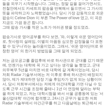
들을 외우기 시작했습니다. 그때는, 정말 길을 걸어가면서도,
전철안에서도 카세트의 팝송을 반복해서 들으면서 그 가사의
뜻을 파악하고자 노력했었습니다. 당시 가장 감동적으로 외운
팝송이 Celine Dion 이 부른 The Power of love 였고, 이 곡은
지금도 가끔 듣곤 합니다.
그때 팝송 가사를 적은 노트가 여러권 됐을 정도였죠.
팝송가사로 영어공부를 하다 보면, '와, 이렇게 쉬운 영어단어
로, 첫사랑의 설레임, 이별의 아픔등 심오한 감정들을 다 표현
할 수 있구나'라는 놀라움이었죠. 그래서, '쉬운 영어단어로 유
창한 영어' 의 한가지 방법임을 그때 알게 되었죠.
저는 금오공고를 졸업후에 바로 하사관으로 군대를 갔기 때문
에, 언젠가는 대학에 꼭 가고 싶다는 생각을 늘 했었고, 군대
의무복무 5년을 마치면 바로 대학에 갈 계획이었는데, 당시
저희 Radar 기술부서에는 저 이후로 후배 하사관이 배정되지
않아, 제가 제대하면 당장 기술 후임자가 없게 되는 상황이어
서, 당시 저희부서에서는 저에게 야간대학을 가면 다닐 수 있
도록 근무 시간을 조정해 줄테니 1년 더 연장해 달라는 부탁
을 하게 되었고, 저는 대학시험을 봐서 서울 공릉동에 있는 '서
울산업대학' 야간에 합격했고, 24시간 군무가 필요한 저희
Radar 기술부에서 야간근무를 하고 다음날에는 퇴근해서 서