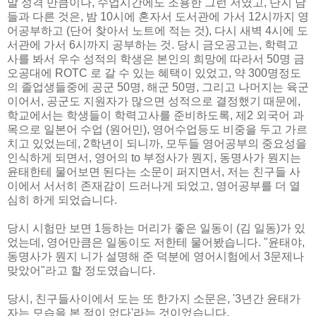
말 성격 만큼이나, 수업시간에도 조용한 그런 저였고, 단지 남
들과 다른 것은, 밤 10시에 혼자서 도서관에 가서 12시까지 영
어공부하고 (단어 찾아서 노트에 적는 것), 다시 새벽 4시에 도
서관에 가서 6시까지 공부하는 것. 당시 금오공고는, 학력고
사를 봐서 우수 성적의 학생은 본인의 희망에 따라서 50명 금
오공대에 ROTC 로 갈 수 있는 혜택이 있었고, 약 300명정도
의 졸업생들중에 공군 50명, 해군 50명, 그리고 나머지는 육군
이어서, 공군도 지원자가 많으면 성적으로 결정했기 때문에,
학교에서는 학생들이 학력고사를 준비하도록, 제2 외국어 과
목으로 일본어 수업 (원어민), 영어수업등도 비중을 두고 가르
치고 있었는데, 2학년이 되니까, 모두들 영어공부의 중요성을
인식하게 되면서, 영어의 to 부정사가 뭔지, 동명사가 뭔지는
윤태한테 물어보면 된다는 소문이 퍼지면서, 저는 친구들 사
이에서 서서히 존재감이 드러나게 되었고, 영어공부를 더 열
심히 하게 되었습니다.
당시 시험만 보면 1등하는 머리가 좋은 일동이 (김 일동)가 있
었는데, 영어만큼은 일동이도 저한테 물어봤습니다. "윤태야,
동명사가 뭔지 니가 설명해 준 덕분에 영어시험에서 3문제나
맞았어"라고 할 정도였습니다.
당시, 친구들사이에서 도는 또 한가지 소문은, '3년간 윤태가
자는 모습을 본 적이 없다'라는 것이었습니다.