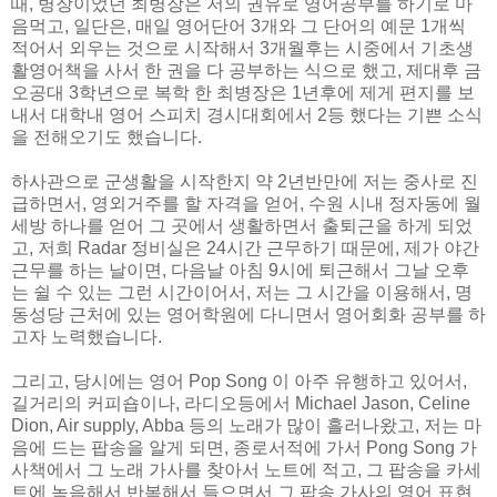
때, 병장이었던 최병장은 저의 권유로 영어공부를 하기로 마
음먹고, 일단은, 매일 영어단어 3개와 그 단어의 예문 1개씩
적어서 외우는 것으로 시작해서 3개월후는 시중에서 기초생
활영어책을 사서 한 권을 다 공부하는 식으로 했고, 제대후 금
오공대 3학년으로 복학 한 최병장은 1년후에 제게 편지를 보
내서 대학내 영어 스피치 경시대회에서 2등 했다는 기쁜 소식
을 전해오기도 했습니다.
하사관으로 군생활을 시작한지 약 2년반만에 저는 중사로 진
급하면서, 영외거주를 할 자격을 얻어, 수원 시내 정자동에 월
세방 하나를 얻어 그 곳에서 생활하면서 출퇴근을 하게 되었
고, 저희 Radar 정비실은 24시간 근무하기 때문에, 제가 야간
근무를 하는 날이면, 다음날 아침 9시에 퇴근해서 그날 오후
는 쉴 수 있는 그런 시간이어서, 저는 그 시간을 이용해서, 명
동성당 근처에 있는 영어학원에 다니면서 영어회화 공부를 하
고자 노력했습니다.
그리고, 당시에는 영어 Pop Song 이 아주 유행하고 있어서,
길거리의 커피숍이나, 라디오등에서 Michael Jason, Celine
Dion, Air supply, Abba 등의 노래가 많이 흘러나왔고, 저는 마
음에 드는 팝송을 알게 되면, 종로서적에 가서 Pong Song 가
사책에서 그 노래 가사를 찾아서 노트에 적고, 그 팝송을 카세
트에 녹음해서 반복해서 들으면서 그 팝송 가사의 영어 표현