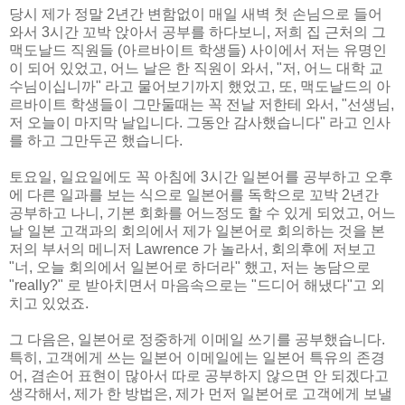
당시 제가 정말 2년간 변함없이 매일 새벽 첫 손님으로 들어
와서 3시간 꼬박 앉아서 공부를 하다보니, 저희 집 근처의 그
맥도날드 직원들 (아르바이트 학생들) 사이에서 저는 유명인
이 되어 있었고, 어느 날은 한 직원이 와서, "저, 어느 대학 교
수님이십니까" 라고 물어보기까지 했었고, 또, 맥도날드의 아
르바이트 학생들이 그만둘때는 꼭 전날 저한테 와서, "선생님,
저 오늘이 마지막 날입니다. 그동안 감사했습니다" 라고 인사
를 하고 그만두곤 했습니다.
토요일, 일요일에도 꼭 아침에 3시간 일본어를 공부하고 오후
에 다른 일과를 보는 식으로 일본어를 독학으로 꼬박 2년간
공부하고 나니, 기본 회화를 어느정도 할 수 있게 되었고, 어느
날 일본 고객과의 회의에서 제가 일본어로 회의하는 것을 본
저의 부서의 메니저 Lawrence 가 놀라서, 회의후에 저보고
"너, 오늘 회의에서 일본어로 하더라" 했고, 저는 농담으로
"really?" 로 받아치면서 마음속으로는 "드디어 해냈다"고 외
치고 있었죠.
그 다음은, 일본어로 정중하게 이메일 쓰기를 공부했습니다.
특히, 고객에게 쓰는 일본어 이메일에는 일본어 특유의 존경
어, 겸손어 표현이 많아서 따로 공부하지 않으면 안 되겠다고
생각해서, 제가 한 방법은, 제가 먼저 일본어로 고객에게 보낼