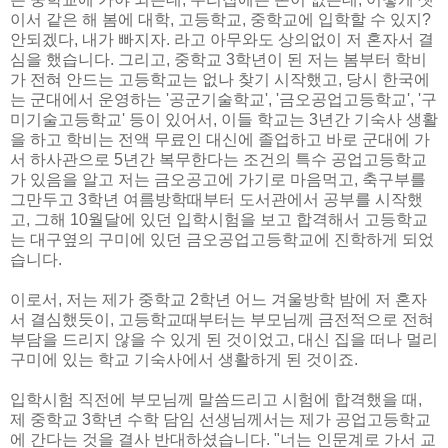
이서 같은 해 봄에 대학, 고등학교, 중학교에 입학할 수 있지?
안되겠다, 내가 빠지자. 라고 아무와도 상의없이 저 혼자서 결
심을 했습니다. 그리고, 중학교 3학년이 된 저는 봄부터 학비
가 전혀 안드는 고등학교는 없나 찾기 시작했고, 당시 한국에
는 군대에서 운영하는 '공군기술학교', '금오공업고등학교', '구
미기술고등학교' 등이 있어서, 이들 학교는 3년간 기숙사 생활
을 하고 학비는 전액 무료인 대신에 졸업하고 바로 군대에 가
서 하사관으로 5년간 복무한다는 조건의 특수 공업고등학교
가 있음을 알고 저는 금오공고에 가기로 마음먹고, 축구부를
그만두고 3학년 여름방학때부터 도서관에서 공부를 시작했
고, 그해 10월달에 있던 입학시험을 보고 합격해서 고등학교
는 대구옆의 구미에 있던 금오공업고등학교에 진학하게 되었
습니다.
이로서, 저는 제가 중학교 2학년 어느 겨울방학 밤에 저 혼자
서 결심했듯이, 고등학교때부터는 부모님께 금전적으로 전혀
부담을 드리지 않을 수 있게 된 것이었고, 대신 집을 떠나 멀리
구미에 있는 학교 기숙사에서 생활하게 된 것이죠.
입학시험 직전에 부모님께 말씀드리고 시험에 합격했을 때,
제 중학교 3학년 수학 담임 선생님께서는 제가 공업고등학교
에 간다는 것을 결사 반대하셨습니다. "너는 인문계로 가서 교