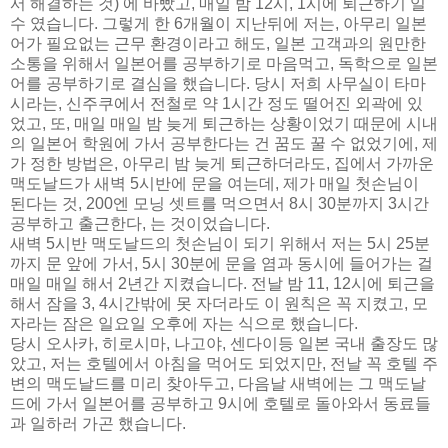
서 해결하는 것) 에 바빴고, 매일 밤 12시, 1시에 퇴근하기 일
수 였습니다. 그렇게 한 6개월이 지난뒤에 저는, 아무리 일본
어가 필요없는 근무 환경이라고 해도, 일본 고객과의 원만한
소통을 위해서 일본어를 공부하기로 마음먹고, 독학으로 일본
어를 공부하기로 결심을 했습니다. 당시 저희 사무실이 타마
시라는, 신주쿠에서 전철로 약 1시간 정도 떨어진 외곽에 있
었고, 또, 매일 매일 밤 늦게 퇴근하는 상황이었기 때문에 시내
의 일본어 학원에 가서 공부한다는 건 꿈도 꿀 수 없었기에, 제
가 정한 방법은, 아무리 밤 늦게 퇴근하더라도, 집에서 가까운
맥도날드가 새벽 5시반에 문을 여는데, 제가 매일 첫손님이
된다는 것, 200엔 모닝 셋트를 먹으면서 8시 30분까지 3시간
공부하고 출근한다, 는 것이었습니다.
새벽 5시반 맥도날드의 첫손님이 되기 위해서 저는 5시 25분
까지 문 앞에 가서, 5시 30분에 문을 염과 동시에 들어가는 걸
매일 매일 해서 2년간 지켰습니다. 전날 밤 11, 12시에 퇴근을
해서 잠을 3, 4시간밖에 못 자더라도 이 원칙은 꼭 지켰고, 모
자라는 잠은 일요일 오후에 자는 식으로 했습니다.
당시 오사카, 히로시마, 나고야, 센다이등 일본 국내 출장도 많
았고, 저는 호텔에서 아침을 먹어도 되었지만, 전날 꼭 호텔 주
변의 맥도날드를 미리 찾아두고, 다음날 새벽에는 그 맥도날
드에 가서 일본어를 공부하고 9시에 호텔로 돌아와서 동료들
과 일하러 가곤 했습니다.