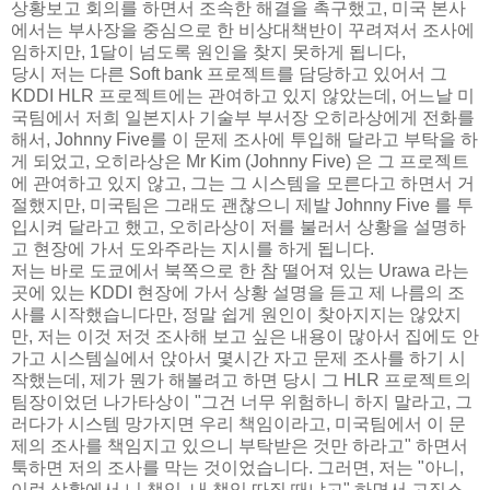
상황보고 회의를 하면서 조속한 해결을 촉구했고, 미국 본사
에서는 부사장을 중심으로 한 비상대책반이 꾸려져서 조사에
임하지만, 1달이 넘도록 원인을 찾지 못하게 됩니다,
당시 저는 다른 Soft bank 프로젝트를 담당하고 있어서 그
KDDI HLR 프로젝트에는 관여하고 있지 않았는데, 어느날 미
국팀에서 저희 일본지사 기술부 부서장 오히라상에게 전화를
해서, Johnny Five를 이 문제 조사에 투입해 달라고 부탁을 하
게 되었고, 오히라상은 Mr Kim (Johnny Five) 은 그 프로젝트
에 관여하고 있지 않고, 그는 그 시스템을 모른다고 하면서 거
절했지만, 미국팀은 그래도 괜찮으니 제발 Johnny Five 를 투
입시켜 달라고 했고, 오히라상이 저를 불러서 상황을 설명하
고 현장에 가서 도와주라는 지시를 하게 됩니다.
저는 바로 도쿄에서 북쪽으로 한 참 떨어져 있는 Urawa 라는
곳에 있는 KDDI 현장에 가서 상황 설명을 듣고 제 나름의 조
사를 시작했습니다만, 정말 쉽게 원인이 찾아지지는 않았지
만, 저는 이것 저것 조사해 보고 싶은 내용이 많아서 집에도 안
가고 시스템실에서 앉아서 몇시간 자고 문제 조사를 하기 시
작했는데, 제가 뭔가 해볼려고 하면 당시 그 HLR 프로젝트의
팀장이었던 나가타상이 "그건 너무 위험하니 하지 말라고, 그
러다가 시스템 망가지면 우리 책임이라고, 미국팀에서 이 문
제의 조사를 책임지고 있으니 부탁받은 것만 하라고" 하면서
툭하면 저의 조사를 막는 것이었습니다. 그러면, 저는 "아니,
이런 상황에서 니 책임, 내 책임 따질 때냐고" 하면서 고집스