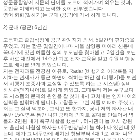
성문종합영어 지문의 단어를 노트에 적어가며 외우는 것과,
문법을 이해하려고 노력한 것이 전부였습니다.
영어 회화(말하기)는 군대 (공군)에 가서 하게 됩니다.
2) 군대 (공군) 6년간
고등학교 졸업식장에 공군 관계자가 와서, 5일간의 휴가증을
주었고, 저는 짦은 몇일간이나마 서울 삼양동 미아리 산동네
꼭대기에 있던 허름한 집의 부모님을 찾아뵙고, 3일간을 보낸
후 바로 대전에서 14주간 기초 전자 교육을 받고 수원 비행장
으로 배치를 받게 되었습니다.
저는 전자과를 전공한 이유로, Radar (비행기의 이착륙을 지
시하는 관제사가 둥근 화면에 찍히는 하얀 점 (비행기)를 보면
서 비행기 조종사과 교실할 수 있도록 하는 큰 시스템) 정비
하사관(엔지니어)로 일하게 되었고, 그때부터 저는 누구보다
도 시스템의 문제의 원인을 잘 찾아내서 고쳐내는 엔지니어의
실력을 발휘하게 됩니다. 고참들도 그런 저를 예뻐해 주셨고,
저는 그 실력 덕분에, 그리고 또 한가지, 당시 저희 하사관 내
무반 15여명은 틈만 나면 공터에 의자로 골대를 만들어서 병
들과 2만원 내기 축구시합을 했는데, 하사관이 늘 져서 강원
도 출신의 다혈질 하사관 내무반장님이 늘 화가 나 있던 때 였
는데, 제가 그 내무반에 배치된 첫날부터 4대 1로 격파. 너무
도 놀란 내무반장님은 입대 첫날부터 저를 근처 육군 PX (군