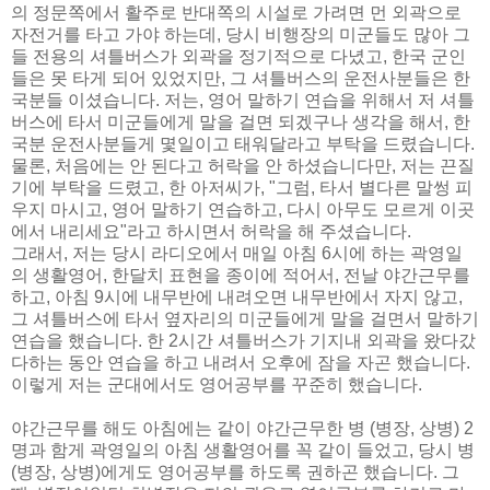
의 정문쪽에서 활주로 반대쪽의 시설로 가려면 먼 외곽으로
자전거를 타고 가야 하는데, 당시 비행장의 미군들도 많아 그
들 전용의 셔틀버스가 외곽을 정기적으로 다녔고, 한국 군인
들은 못 타게 되어 있었지만, 그 셔틀버스의 운전사분들은 한
국분들 이셨습니다. 저는, 영어 말하기 연습을 위해서 저 셔틀
버스에 타서 미군들에게 말을 걸면 되겠구나 생각을 해서, 한
국분 운전사분들게 몇일이고 태워달라고 부탁을 드렸습니다.
물론, 처음에는 안 된다고 허락을 안 하셨습니다만, 저는 끈질
기에 부탁을 드렸고, 한 아저씨가, "그럼, 타서 별다른 말썽 피
우지 마시고, 영어 말하기 연습하고, 다시 아무도 모르게 이곳
에서 내리세요"라고 하시면서 허락을 해 주셨습니다.
그래서, 저는 당시 라디오에서 매일 아침 6시에 하는 곽영일
의 생활영어, 한달치 표현을 종이에 적어서, 전날 야간근무를
하고, 아침 9시에 내무반에 내려오면 내무반에서 자지 않고,
그 셔틀버스에 타서 옆자리의 미군들에게 말을 걸면서 말하기
연습을 했습니다. 한 2시간 셔틀버스가 기지내 외곽을 왔다갔
다하는 동안 연습을 하고 내려서 오후에 잠을 자곤 했습니다.
이렇게 저는 군대에서도 영어공부를 꾸준히 했습니다.
야간근무를 해도 아침에는 같이 야간근무한 병 (병장, 상병) 2
명과 함게 곽영일의 아침 생활영어를 꼭 같이 들었고, 당시 병
(병장, 상병)에게도 영어공부를 하도록 권하곤 했습니다. 그