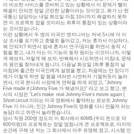
이 비슷한 서비스를 준비하고 있는 상황에서 이 문제가 빨리
해결이 안되면 정말 곤란한 상황이라는 것이었고, 화가 난 한
국통신 담당자는 내일 화요일 아침 10시까지 해결하지 못하
면 이 프로젝트 접을 것이라는 최후의 통첩이 있는 상황이라
는 것이었습니다.
이런 상황에서 두 명의 미국인 엔지니어는 저녁 5시에 더 이
상 조사를 포기하고 호텔로 돌아갔고, 저는 혼자서 이상하다,
왜 안되지? 하면서 밤새 혼자서 연구/궁리를 하면서 동작 시
험을 했고, 내가 아는 이 기능의 동작 원리는 이것이니까, 이렇
게 해보자, 저렇게 해 보자, 반복해서 시도하면서 마침내, 문제
의 원인을 찾아내게 됩니다. 다음날 화요일 (최후 통첩의 날
아침)에 출근한 미국인에게 설명을 했고, 처음에는 안 믿다가
제가 이렇게 하면 잘 됨을 여러번 시연하자 기절하듯이 놀라
면서, 미국 본사의 사장에게 연락을 하게 되었고, "Johnny
Five made it (Johnny Five 가 해냈어요)" 라고 보고 했고, 본
사의 사장은 "Let's make real Johnny Five's movie again (
Short circuit 이라는 미국 영화에서 활약하는 로보트 Johnny
Five 가 아니라, 인간 Johnny Five의 영화를 다시 만들자 라는
농담) 라고 하면서 놀라했습니다,
당시 직원 200명 정도의 이 회사에서 60M$ (우리 돈으로 약
600억원)의 프로젝트는 정말 엄청나게 큰 프로젝트로, 마지막
순간에 구해 낸 저는 그 회사에서 아주 유명해 졌고, 시스템 인